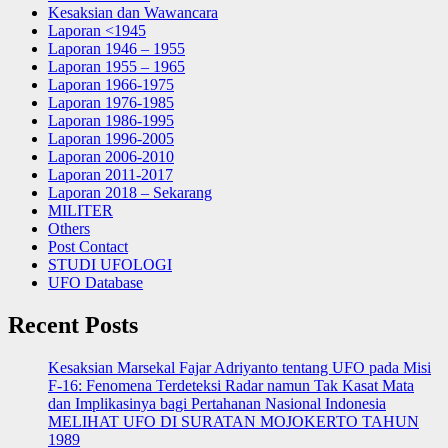
Kesaksian dan Wawancara
Laporan <1945
Laporan 1946 – 1955
Laporan 1955 – 1965
Laporan 1966-1975
Laporan 1976-1985
Laporan 1986-1995
Laporan 1996-2005
Laporan 2006-2010
Laporan 2011-2017
Laporan 2018 – Sekarang
MILITER
Others
Post Contact
STUDI UFOLOGI
UFO Database
Recent Posts
Kesaksian Marsekal Fajar Adriyanto tentang UFO pada Misi
F-16: Fenomena Terdeteksi Radar namun Tak Kasat Mata
dan Implikasinya bagi Pertahanan Nasional Indonesia
MELIHAT UFO DI SURATAN MOJOKERTO TAHUN
1989