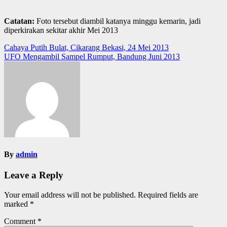
Catatan:
Foto tersebut diambil katanya minggu kemarin, jadi
diperkirakan sekitar akhir Mei 2013
Post
Cahaya Putih Bulat, Cikarang Bekasi, 24 Mei 2013
UFO Mengambil Sampel Rumput, Bandung Juni 2013
navigation
By
admin
Leave a Reply
Your email address will not be published.
Required fields are
marked
*
Comment
*