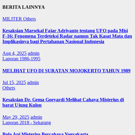
BERITA LAINNYA
MILITER
Others
Kesaksian Marsekal Fajar Adriyanto tentang UFO pada Misi
F-16: Fenomena Terdeteksi Radar namun Tak Kasat Mata dan
Implikasinya bagi Pertahanan Nasional Indonesia
Aug 4, 2025
admin
Laporan 1986-1995
MELIHAT UFO DI SURATAN MOJOKERTO TAHUN 1989
Jul 15, 2025
admin
Others
Kesaksian Dr. Gema Goeyardi Melihat Cahaya Misterius di
barat Ujung Kulon
May 29, 2025
admin
Laporan 2018 - Sekarang
Bola Api Misterius Bercahaya Yogyakarta