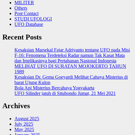
MILITER
Others
Post Contact
STUDI UFOLOGI
UFO Database
Recent Posts
Kesaksian Marsekal Fajar Adriyanto tentang UFO pada Misi
F-16: Fenomena Terdeteksi Radar namun Tak Kasat Mata
dan Implikasinya bagi Pertahanan Nasional Indonesia
MELIHAT UFO DI SURATAN MOJOKERTO TAHUN
1989
Kesaksian Dr. Gema Goeyardi Melihat Cahaya Misterius di
barat Ujung Kulon
Bola Api Misterius Bercahaya Yogyakarta
UFO Silinder jatuh di Situbondo Jumat, 21 Mei 2021
Archives
August 2025
July 2025
May 2025
January 2025