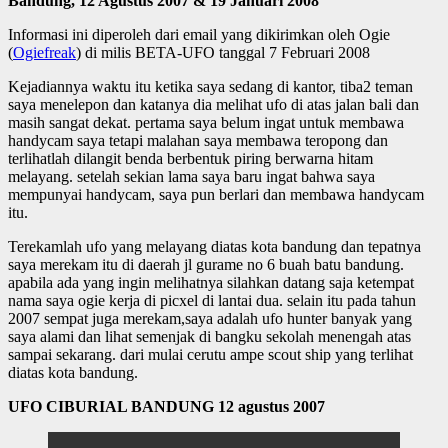
Bandung, 12 Agustus 2007 & 19 Januari 2008
Informasi ini diperoleh dari email yang dikirimkan oleh Ogie
(
Ogiefreak
) di milis BETA-UFO tanggal 7 Februari 2008
Kejadiannya waktu itu ketika saya sedang di kantor, tiba2 teman
saya menelepon dan katanya dia melihat ufo di atas jalan bali dan
masih sangat dekat. pertama saya belum ingat untuk membawa
handycam saya tetapi malahan saya membawa teropong dan
terlihatlah dilangit benda berbentuk piring berwarna hitam
melayang. setelah sekian lama saya baru ingat bahwa saya
mempunyai handycam, saya pun berlari dan membawa handycam
itu.
Terekamlah ufo yang melayang diatas kota bandung dan tepatnya
saya merekam itu di daerah jl gurame no 6 buah batu bandung.
apabila ada yang ingin melihatnya silahkan datang saja ketempat
nama saya ogie kerja di picxel di lantai dua. selain itu pada tahun
2007 sempat juga merekam,saya adalah ufo hunter banyak yang
saya alami dan lihat semenjak di bangku sekolah menengah atas
sampai sekarang. dari mulai cerutu ampe scout ship yang terlihat
diatas kota bandung.
UFO CIBURIAL BANDUNG 12 agustus 2007