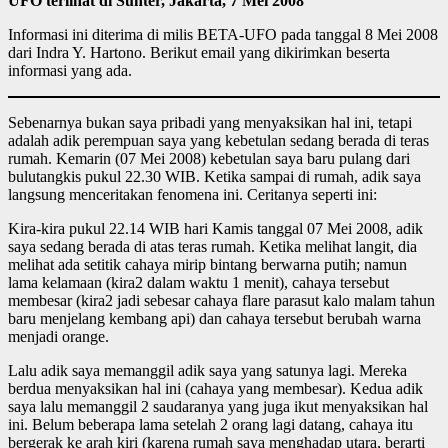
UFO terlihat di Sunter, Jakarta, 7 Mei 2008
Informasi ini diterima di milis BETA-UFO pada tanggal 8 Mei 2008
dari Indra Y. Hartono. Berikut email yang dikirimkan beserta
informasi yang ada.
Sebenarnya bukan saya pribadi yang menyaksikan hal ini, tetapi
adalah adik perempuan saya yang kebetulan sedang berada di teras
rumah. Kemarin (07 Mei 2008) kebetulan saya baru pulang dari
bulutangkis pukul 22.30 WIB. Ketika sampai di rumah, adik saya
langsung menceritakan fenomena ini. Ceritanya seperti ini:
Kira-kira pukul 22.14 WIB hari Kamis tanggal 07 Mei 2008, adik
saya sedang berada di atas teras rumah. Ketika melihat langit, dia
melihat ada setitik cahaya mirip bintang berwarna putih; namun
lama kelamaan (kira2 dalam waktu 1 menit), cahaya tersebut
membesar (kira2 jadi sebesar cahaya flare parasut kalo malam tahun
baru menjelang kembang api) dan cahaya tersebut berubah warna
menjadi orange.
Lalu adik saya memanggil adik saya yang satunya lagi. Mereka
berdua menyaksikan hal ini (cahaya yang membesar). Kedua adik
saya lalu memanggil 2 saudaranya yang juga ikut menyaksikan hal
ini. Belum beberapa lama setelah 2 orang lagi datang, cahaya itu
bergerak ke arah kiri (karena rumah saya menghadap utara, berarti