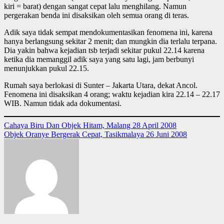
kiri = barat) dengan sangat cepat lalu menghilang. Namun
pergerakan benda ini disaksikan oleh semua orang di teras.
Adik saya tidak sempat mendokumentasikan fenomena ini, karena
hanya berlangsung sekitar 2 menit; dan mungkin dia terlalu terpana.
Dia yakin bahwa kejadian tsb terjadi sekitar pukul 22.14 karena
ketika dia memanggil adik saya yang satu lagi, jam berbunyi
menunjukkan pukul 22.15.
Rumah saya berlokasi di Sunter – Jakarta Utara, dekat Ancol.
Fenomena ini disaksikan 4 orang; waktu kejadian kira 22.14 – 22.17
WIB. Namun tidak ada dokumentasi.
Post
Cahaya Biru Dan Objek Hitam, Malang 28 April 2008
Objek Oranye Bergerak Cepat, Tasikmalaya 26 Juni 2008
navigation