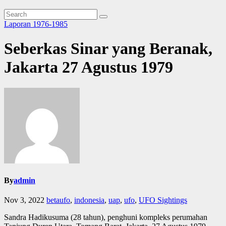
Laporan 1976-1985
Seberkas Sinar yang Beranak,
Jakarta 27 Agustus 1979
By
admin
Nov 3, 2022
betaufo
,
indonesia
,
uap
,
ufo
,
UFO Sightings
Sandra Hadikusuma (28 tahun), penghuni kompleks perumahan