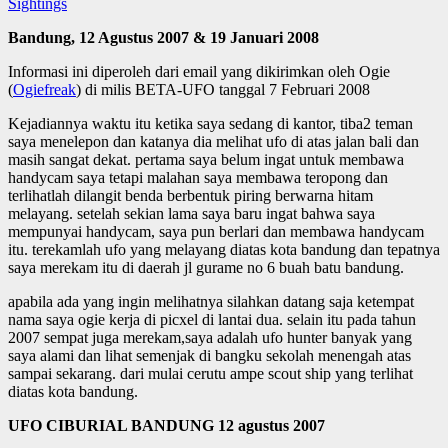
Sightings
Bandung, 12 Agustus 2007 & 19 Januari 2008
Informasi ini diperoleh dari email yang dikirimkan oleh Ogie
(
Ogiefreak
) di milis BETA-UFO tanggal 7 Februari 2008
Kejadiannya waktu itu ketika saya sedang di kantor, tiba2 teman
saya menelepon dan katanya dia melihat ufo di atas jalan bali dan
masih sangat dekat. pertama saya belum ingat untuk membawa
handycam saya tetapi malahan saya membawa teropong dan
terlihatlah dilangit benda berbentuk piring berwarna hitam
melayang. setelah sekian lama saya baru ingat bahwa saya
mempunyai handycam, saya pun berlari dan membawa handycam
itu. terekamlah ufo yang melayang diatas kota bandung dan tepatnya
saya merekam itu di daerah jl gurame no 6 buah batu bandung.
apabila ada yang ingin melihatnya silahkan datang saja ketempat
nama saya ogie kerja di picxel di lantai dua. selain itu pada tahun
2007 sempat juga merekam,saya adalah ufo hunter banyak yang
saya alami dan lihat semenjak di bangku sekolah menengah atas
sampai sekarang. dari mulai cerutu ampe scout ship yang terlihat
diatas kota bandung.
UFO CIBURIAL BANDUNG 12 agustus 2007