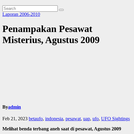
Laporan 2006-2010
Penampakan Pesawat
Misterius, Agustus 2009
By
admin
Feb 21, 2023
betaufo
,
indonesia
,
pesawat
,
uap
,
ufo
,
UFO Sightings
Melihat benda terbang aneh saat di pesawat, Agustus 2009