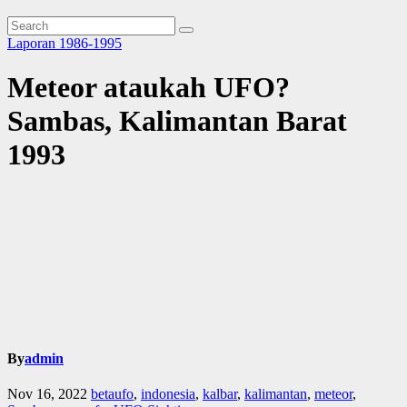
Laporan 1986-1995
Meteor ataukah UFO?
Sambas, Kalimantan Barat
1993
By
admin
Nov 16, 2022
betaufo
,
indonesia
,
kalbar
,
kalimantan
,
meteor
,