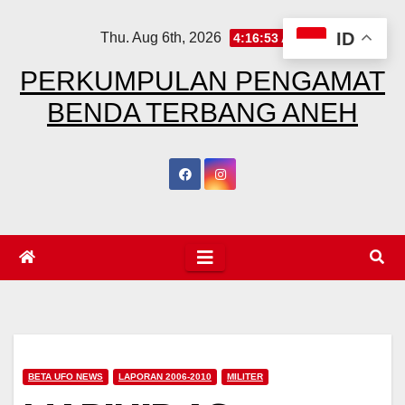
Skip
ID
Thu. Aug 6th, 2026
4:16:55 AM
to
content
PERKUMPULAN PENGAMAT
BENDA TERBANG ANEH
BETA UFO NEWS
LAPORAN 2006-2010
MILITER