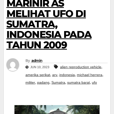
MARINIR AS
MELIHAT UFO DI
SUMATRA,
INDONESIA PADA
TAHUN 2009
By
admin
,
alien reproduction vehicle
JUN 10, 2023
,
,
,
,
amerika serikat
arv
indonesia
michael herrera
,
,
,
,
militer
padang
Sumatra
sumatra barat
ufo