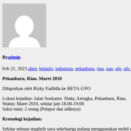
By
admin
Feb 21, 2023
alien
,
betaufo
,
indonesia
,
pekanbaru
,
riau
,
uap
,
ufo
,
ufo
Pekanbaru, Riau. Maret 2010
Dilaporkan oleh Rizky Fadhilla ke BETA-UFO
Lokasi kejadian: Jalan Soekarno Hatta, Arengka, Pekanbaru, Riau.
Waktu: Maret 2010, sekitar jam 18.00-19.00
Saksi mata: 2 orang (Pelapor dan adiknya)
Kronologi kejadian:
Sekitar selepas maghrib saya sekeluarga pulang menggunakan mobil d