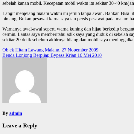
sebelah kanan mobil. Kecepatan mobil waktu itu sekitar 30-40 km/ja
Langit menjelang malam waktu itu jernih tanpa awan. Bahkan Bisa lihat
bintang. Bukan pesawat karna saya tau persis pesawat pada malam har
Warnanya awal-awal seperti warna kuning dan hijau berkedip berganti
cermin. Lantas saya memberitahu adik saya yang duduk di sebelah sa
sekitar 20 detik sebelum akhirnya hilang dan mobil saya meninggalkan
Post
Objek Hitam Lawang Malang, 27 Nopember 2009
Benda Lonjong Berpijar, Bypass Krian 16 Mei 2010
navigation
By
admin
Leave a Reply