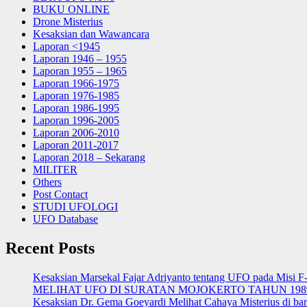
BUKU ONLINE
Drone Misterius
Kesaksian dan Wawancara
Laporan <1945
Laporan 1946 – 1955
Laporan 1955 – 1965
Laporan 1966-1975
Laporan 1976-1985
Laporan 1986-1995
Laporan 1996-2005
Laporan 2006-2010
Laporan 2011-2017
Laporan 2018 – Sekarang
MILITER
Others
Post Contact
STUDI UFOLOGI
UFO Database
Recent Posts
Kesaksian Marsekal Fajar Adriyanto tentang UFO pada Misi F
MELIHAT UFO DI SURATAN MOJOKERTO TAHUN 198
Kesaksian Dr. Gema Goeyardi Melihat Cahaya Misterius di ba