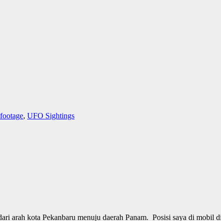
 footage
,
UFO Sightings
ari arah kota Pekanbaru menuju daerah Panam. Posisi saya di mobil di