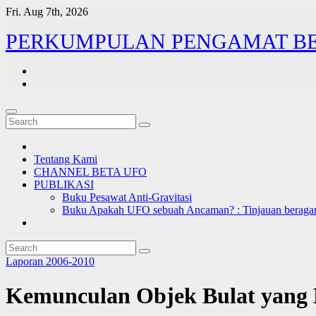
Skip
Fri. Aug 7th, 2026
to
PERKUMPULAN PENGAMAT B
content
Tentang Kami
CHANNEL BETA UFO
PUBLIKASI
Buku Pesawat Anti-Gravitasi
Buku Apakah UFO sebuah Ancaman? : Tinjauan beragam
Laporan 2006-2010
Kemunculan Objek Bulat yang B