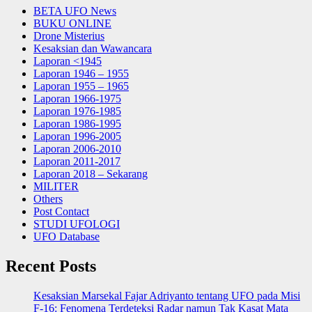
BETA UFO News
BUKU ONLINE
Drone Misterius
Kesaksian dan Wawancara
Laporan <1945
Laporan 1946 – 1955
Laporan 1955 – 1965
Laporan 1966-1975
Laporan 1976-1985
Laporan 1986-1995
Laporan 1996-2005
Laporan 2006-2010
Laporan 2011-2017
Laporan 2018 – Sekarang
MILITER
Others
Post Contact
STUDI UFOLOGI
UFO Database
Recent Posts
Kesaksian Marsekal Fajar Adriyanto tentang UFO pada Misi
F-16: Fenomena Terdeteksi Radar namun Tak Kasat Mata