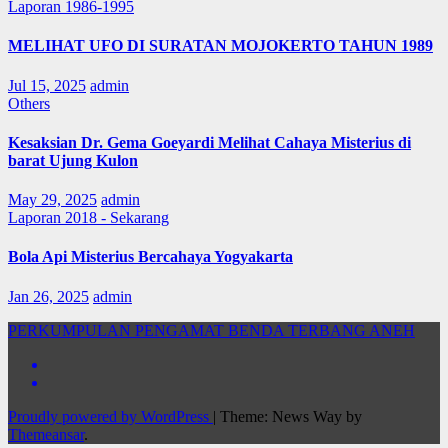
Laporan 1986-1995
MELIHAT UFO DI SURATAN MOJOKERTO TAHUN 1989
Jul 15, 2025
admin
Others
Kesaksian Dr. Gema Goeyardi Melihat Cahaya Misterius di
barat Ujung Kulon
May 29, 2025
admin
Laporan 2018 - Sekarang
Bola Api Misterius Bercahaya Yogyakarta
Jan 26, 2025
admin
PERKUMPULAN PENGAMAT BENDA TERBANG ANEH
Proudly powered by WordPress
|
Theme: News Way by
Themeansar
.