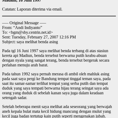
Madiun, 16 Juni 1997
Catatan: Laporan diterima via email.
—– Original Message —–
From: “Andi Indiyanto”
To: <bgm@sby.centrin.net.id>
Sent: Tuesday, February 27, 2007 12:16 PM
Subject: saya melihat benda asing
Pada tgl 16 Juni 1997 saya melihat benda terbang di atas stasiun
kereta api Madiun, benda tersebut berwarna putih keabu-abuan
dengan nyala yang sangat terang, benda tersebut bergerak secara
perlahan menuju arah barat.
Pada tahun 1992 saya pernah merasa di ambil oleh mahluk asing
pada saat saya pergi ke Bandung tempat tinggal teman saya, pada
saat itu samar-samar terlihat tempat yang serba putih dan tempat
duduk yang saya tempati berwarna hijau terang seingat saya ada
orang yang duduk di sebelah kanan saya juga dalam keadaan
setengah sadar.
Setelah beberapa menit saya melihat ada seseorang yang berwajah
aneh kepala bulat mata kecil hidung mancung dengan mulut yang
kecil juga badan tertutup kain putih seperti mengenakan jubah.