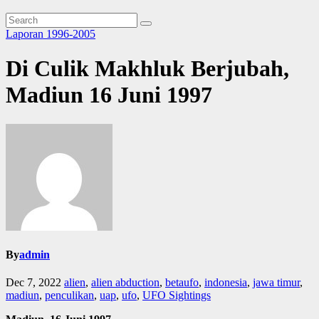
Laporan 1996-2005
Di Culik Makhluk Berjubah,
Madiun 16 Juni 1997
By
admin
Dec 7, 2022
alien
,
alien abduction
,
betaufo
,
indonesia
,
jawa timur
,
madiun
,
penculikan
,
uap
,
ufo
,
UFO Sightings