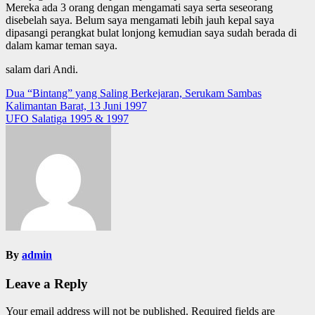
Mereka ada 3 orang dengan mengamati saya serta seseorang
disebelah saya. Belum saya mengamati lebih jauh kepal saya
dipasangi perangkat bulat lonjong kemudian saya sudah berada di
dalam kamar teman saya.
salam dari Andi.
Post
Dua “Bintang” yang Saling Berkejaran, Serukam Sambas
Kalimantan Barat, 13 Juni 1997
navigation
UFO Salatiga 1995 & 1997
By
admin
Leave a Reply
Your email address will not be published.
Required fields are