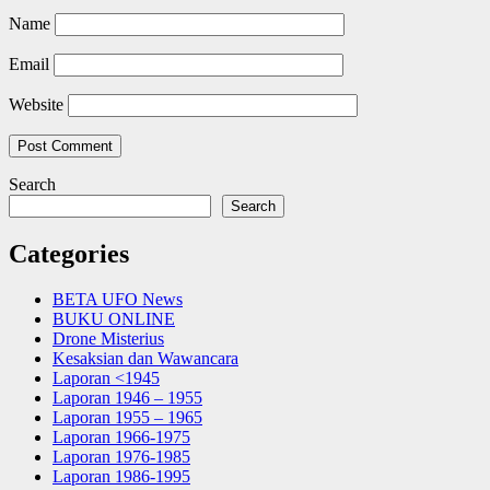
Name
Email
Website
Search
Search
Categories
BETA UFO News
BUKU ONLINE
Drone Misterius
Kesaksian dan Wawancara
Laporan <1945
Laporan 1946 – 1955
Laporan 1955 – 1965
Laporan 1966-1975
Laporan 1976-1985
Laporan 1986-1995