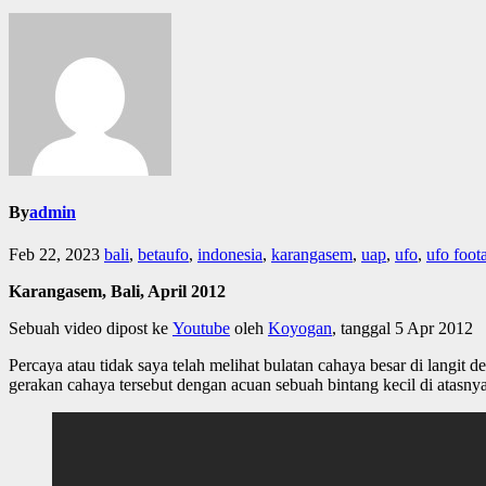
By
admin
Feb 22, 2023
bali
,
betaufo
,
indonesia
,
karangasem
,
uap
,
ufo
,
ufo foot
Karangasem, Bali, April 2012
Sebuah video dipost ke
Youtube
oleh
Koyogan
, tanggal 5 Apr 2012
Percaya atau tidak saya telah melihat bulatan cahaya besar di langi
gerakan cahaya tersebut dengan acuan sebuah bintang kecil di atasnya