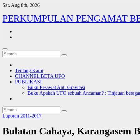
Skip
Sat. Aug 8th, 2026
to
PERKUMPULAN PENGAMAT B
content
Tentang Kami
CHANNEL BETA UFO
PUBLIKASI
Buku Pesawat Anti-Gravitasi
Buku Apakah UFO sebuah Ancaman? : Tinjauan beragam
Laporan 2011-2017
Bulatan Cahaya, Karangasem Ba