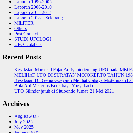
Laporan 1996-2005
Laporan 2006-2010
Laporan 2011-2017
Laporan 2018 – Sekarang
MILITER
Others
Post Contact
STUDI UFOLOGI
UFO Database
Recent Posts
Kesaksian Marsekal Fajar Adriyanto tentang UFO pada Misi F
MELIHAT UFO DI SURATAN MOJOKERTO TAHUN 198
Kesaksian Dr. Gema Goeyardi Melihat Cahaya Misterius di ba
Bola Api Misterius Bercahaya Yogyakarta
UFO Silinder jatuh di Situbondo Jumat, 21 Mei 2021
Archives
August 2025
July 2025
May 2025
January 2025