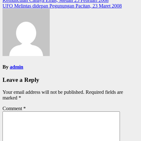
Post
Kemunculan Cahaya Emas, Medan 25 Februari 2008
UFO Melintas didepan Pegunungan Pacitan, 23 Maret 2008
navigation
By
admin
Leave a Reply
Your email address will not be published.
Required fields are
marked
*
Comment
*