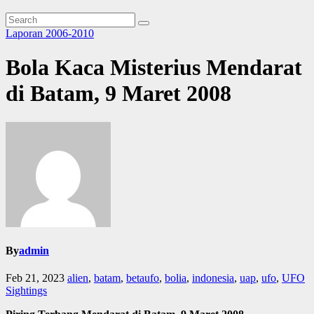
Laporan 2006-2010
Bola Kaca Misterius Mendarat
di Batam, 9 Maret 2008
By
admin
Feb 21, 2023
alien
,
batam
,
betaufo
,
bolia
,
indonesia
,
uap
,
ufo
,
UFO
Sightings