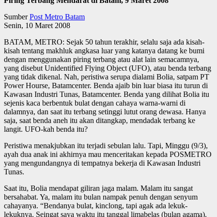
Piring Terbang Mendarat di Batam, 9 Maret 2008
Sumber
Post Metro Batam
Senin, 10 Maret 2008
BATAM, METRO: Sejak 50 tahun terakhir, selalu saja ada kisah-
kisah tentang makhluk angkasa luar yang katanya datang ke bumi
dengan menggunakan piring terbang atau alat lain semacamnya,
yang disebut Unidentified Flying Object (UFO), atau benda terbang
yang tidak dikenal. Nah, peristiwa serupa dialami Bolia, satpam PT
Power Hourse, Batamcenter. Benda ajaib bin luar biasa itu turun di
Kawasan Industri Tunas, Batamcenter. Benda yang dilihat Bolia itu
sejenis kaca berbentuk bulat dengan cahaya warna-warni di
dalamnya, dan saat itu terbang setinggi lutut orang dewasa. Hanya
saja, saat benda aneh itu akan ditangkap, mendadak terbang ke
langit. UFO-kah benda itu?
Peristiwa menakjubkan itu terjadi sebulan lalu. Tapi, Minggu (9/3),
ayah dua anak ini akhirnya mau menceritakan kepada POSMETRO
yang mengundangnya di tempatnya bekerja di Kawasan Industri
Tunas.
Saat itu, Bolia mendapat giliran jaga malam. Malam itu sangat
bersahabat. Ya, malam itu bulan nampak penuh dengan senyum
cahayanya. “Bendanya bulat, kinclong, tapi agak ada lekuk-
lekuknya. Seingat saya waktu itu tanggal limabelas (bulan agama).