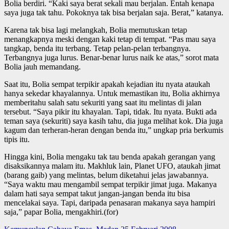
Bolia berdiri. “Kaki saya berat sekali mau berjalan. Entah kenapa
saya juga tak tahu. Pokoknya tak bisa berjalan saja. Berat,” katanya.
Karena tak bisa lagi melangkah, Bolia memutuskan tetap
menangkapnya meski dengan kaki tetap di tempat. “Pas mau saya
tangkap, benda itu terbang. Tetap pelan-pelan terbangnya.
Terbangnya juga lurus. Benar-benar lurus naik ke atas,” sorot mata
Bolia jauh memandang.
Saat itu, Bolia sempat terpikir apakah kejadian itu nyata ataukah
hanya sekedar khayalannya. Untuk memastikan itu, Bolia akhirnya
memberitahu salah satu sekuriti yang saat itu melintas di jalan
tersebut. “Saya pikir itu khayalan. Tapi, tidak. Itu nyata. Bukti ada
teman saya (sekuriti) saya kasih tahu, dia juga melihat kok. Dia juga
kagum dan terheran-heran dengan benda itu,” ungkap pria berkumis
tipis itu.
Hingga kini, Bolia mengaku tak tau benda apakah gerangan yang
disaksikannya malam itu. Makhluk lain, Planet UFO, ataukah jimat
(barang gaib) yang melintas, belum diketahui jelas jawabannya.
“Saya waktu mau mengambil sempat terpikir jimat juga. Makanya
dalam hati saya sempat takut jangan-jangan benda itu bisa
mencelakai saya. Tapi, daripada penasaran makanya saya hampiri
saja,” papar Bolia, mengakhiri.(for)