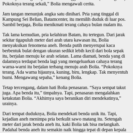
Pokoknya terang sekali,” Bolia mengawali cerita.
Jam tangan menunjuk angka satu dinihari. Pria yang tinggal di
Kampung Sei Belian, Batamcenter, itu memilih duduk di luar pos.
Sambil berjaga, Bolia menikmati terang cahaya bulan malam itu.
Tak lama kemudian, pria kelahiran Batam, itu tertegun. Dari jarak
sekitar tigapuluh meter dari arah utara kawasan itu, Bolia
menyaksikan fenomena aneh. Benda putih menyerupai kaca
berbentuk bulat dengan ukuran sedikit lebih kecil dari bola sepak
itu, berjalan menuju ke arah selatan. Lama diamati, benda yang di
dalamnya terdapat benda lagi yang mengeluarkan cahaya terang
warna-warni itu berjalan terbang menuju arah Bolia. “Pokoknya
terang. Ada warna hijaunya, kuning, biru, lengkap. Tak menyentuh
bumi. Mengawang sepaha,” kenang Bolia.
Tetap tercengang, dalam hati Bolia penasaran. “Saya sempat takut
juga. Apa benda itu,” timpalnya. Tapi, penasaran mengalahkan
ketakutan Bolia. “Akhirnya saya beranikan diri mendekatinya,”
urainya.
Dari tempat duduknya, Bolia mendekati benda unik itu. Tapi,
kejadian aneh menimpa pria berkulit sawo matang itu. Setengah
meter dari jarak benda aneh itu, kaki Bolia tak bisa melangkah.
Padahal benda aneh itu semakin naik hingga tepat di depan kepala