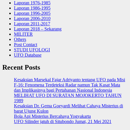
Laporan 1976-1985
Laporan 1986-1995
Laporan 1996-2005
Laporan 2006-2010
Laporan 2011-2017
Laporan 2018 – Sekarang
MILITER
Others
Post Contact
STUDI UFOLOGI
UFO Database
Recent Posts
Kesaksian Marsekal Fajar Adriyanto tentang UFO pada Misi
F-16: Fenomena Terdeteksi Radar namun Tak Kasat Mata
dan Implikasinya bagi Pertahanan Nasional Indonesia
MELIHAT UFO DI SURATAN MOJOKERTO TAHUN
1989
Kesaksian Dr. Gema Goeyardi Melihat Cahaya Misterius di
barat Ujung Kulon
Bola Api Misterius Bercahaya Yogyakarta
UFO Silinder jatuh di Situbondo Jumat, 21 Mei 2021