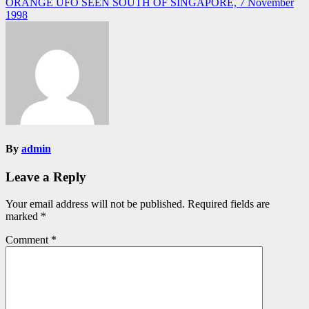
ORANGE UFO SEEN SOUTH OF SINGAPORE, 7 November
navigation
1998
By
admin
Leave a Reply
Your email address will not be published.
Required fields are
marked
*
Comment
*