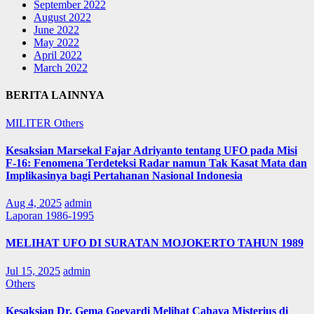
September 2022
August 2022
June 2022
May 2022
April 2022
March 2022
BERITA LAINNYA
MILITER
Others
Kesaksian Marsekal Fajar Adriyanto tentang UFO pada Misi
F-16: Fenomena Terdeteksi Radar namun Tak Kasat Mata dan
Implikasinya bagi Pertahanan Nasional Indonesia
Aug 4, 2025
admin
Laporan 1986-1995
MELIHAT UFO DI SURATAN MOJOKERTO TAHUN 1989
Jul 15, 2025
admin
Others
Kesaksian Dr. Gema Goeyardi Melihat Cahaya Misterius di