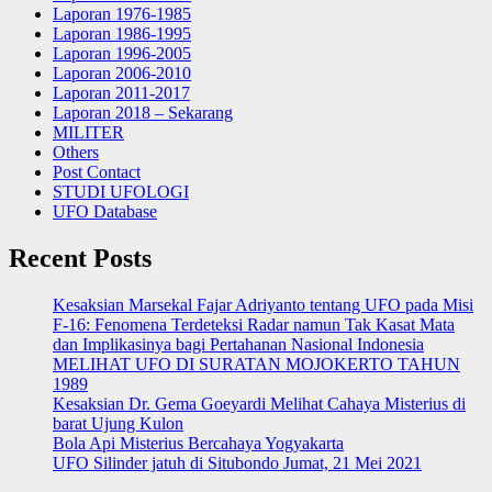
Laporan 1976-1985
Laporan 1986-1995
Laporan 1996-2005
Laporan 2006-2010
Laporan 2011-2017
Laporan 2018 – Sekarang
MILITER
Others
Post Contact
STUDI UFOLOGI
UFO Database
Recent Posts
Kesaksian Marsekal Fajar Adriyanto tentang UFO pada Misi
F-16: Fenomena Terdeteksi Radar namun Tak Kasat Mata
dan Implikasinya bagi Pertahanan Nasional Indonesia
MELIHAT UFO DI SURATAN MOJOKERTO TAHUN
1989
Kesaksian Dr. Gema Goeyardi Melihat Cahaya Misterius di
barat Ujung Kulon
Bola Api Misterius Bercahaya Yogyakarta
UFO Silinder jatuh di Situbondo Jumat, 21 Mei 2021