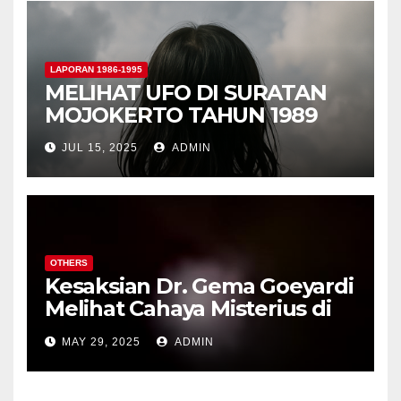
bagi Pertahanan Nasional
Indonesia
LAPORAN 1986-1995
MELIHAT UFO DI SURATAN
MOJOKERTO TAHUN 1989
JUL 15, 2025
ADMIN
OTHERS
Kesaksian Dr. Gema Goeyardi
Melihat Cahaya Misterius di
barat Ujung Kulon
MAY 29, 2025
ADMIN