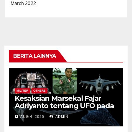
March 2022
BERITA LAINNYA
MILITER
OTHERS
Kesaksian Marsekal Fajar
Adriyanto tentang UFO pada
Misi F-16: Fenomena
AUG 4, 2025
ADMIN
Terdeteksi Radar namun Tak
Kasat Mata dan Implikasinya