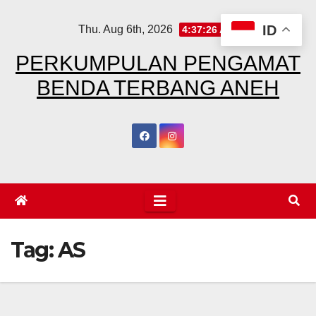
Skip
ID
Thu. Aug 6th, 2026
4:37:27 AM
to
content
PERKUMPULAN PENGAMAT
BENDA TERBANG ANEH
Tag:
AS